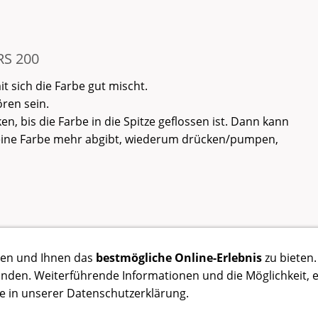
S 200
it sich die Farbe gut mischt.
ören sein.
, bis die Farbe in die Spitze geflossen ist. Dann kann
eine Farbe mehr abgibt, wiederum drücken/pumpen,
ren und Ihnen das
bestmögliche Online-Erlebnis
zu bieten
Kontakt
AGB
Impressum
Datenschutz
Copyright
anden. Weiterführende Informationen und die Möglichkeit, e
ie in unserer Datenschutzerklärung.
©Copyright Inhalt by FLOCKENHAUS GmbH Germany