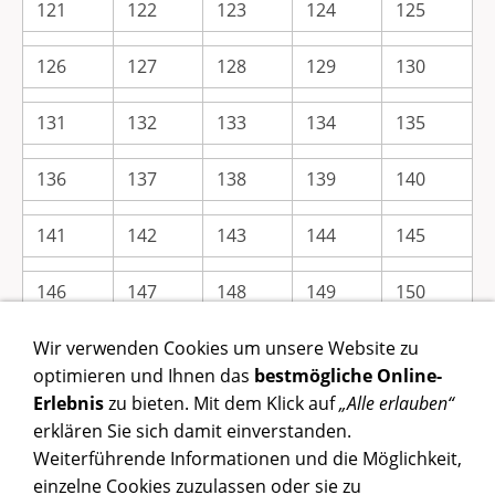
121
122
123
124
125
126
127
128
129
130
131
132
133
134
135
136
137
138
139
140
141
142
143
144
145
146
147
148
149
150
Wir verwenden Cookies um unsere Website zu
Colours that are not on the colour-card are copied
optimieren und Ihnen das
bestmögliche Online-
from material patterns sent to us.
Erlebnis
zu bieten. Mit dem Klick auf
„Alle erlauben“
Slight differences in colour, compared to the original tone
erklären Sie sich damit einverstanden.
are inevitable.
Weiterführende Informationen und die Möglichkeit,
einzelne Cookies zuzulassen oder sie zu